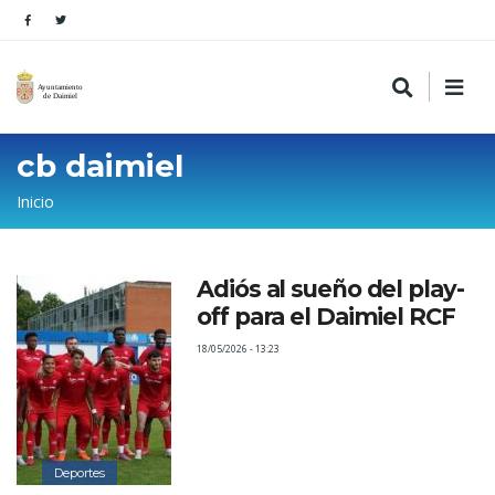
cb daimiel
Sobrescribir
Inicio
enlaces
de
Adiós al sueño del play-
ayuda
off para el Daimiel RCF
a
18/05/2026 - 13:23
la
navegación
Deportes