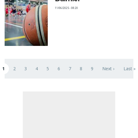
11/06/2025 - 08:20
Paginación
1
2
3
4
5
6
7
8
9
Next ›
Last »
Página actual
Page
Page
Page
Page
Page
Page
Page
Page
Siguiente página
Última