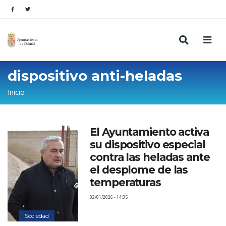
dispositivo anti-heladas
Sobrescribir
Inicio
enlaces
de
El Ayuntamiento activa
ayuda
su dispositivo especial
a
contra las heladas ante
la
el desplome de las
temperaturas
navegación
02/01/2026 - 14:35
Sociedad