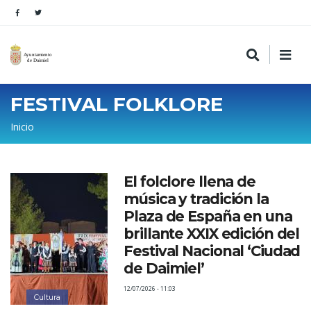
FESTIVAL FOLKLORE
Sobrescribir
Inicio
enlaces
de
El folclore llena de
ayuda
música y tradición la
a
Plaza de España en una
la
brillante XXIX edición del
Festival Nacional ‘Ciudad
navegación
de Daimiel’
12/07/2026 - 11:03
Cultura