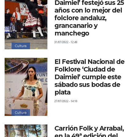
Daimiel’ festejó sus 25
años con lo mejor del
folclore andaluz,
grancanario y
manchego
31/07/2022 - 12:49
Cultura
El Festival Nacional de
Folklore ‘Ciudad de
Daimiel’ cumple este
sábado sus bodas de
plata
27/07/2022 - 14:10
Cultura
Carrión Folk y Arrabal,
en la 49ª edición del