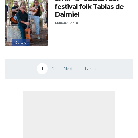
festival folk Tablas de
Daimiel
14/10/2021 - 14:50
Cultura
Paginación
1
2
Next ›
Last »
Página actual
Page
Siguiente página
Última página