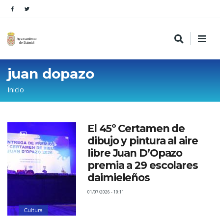
juan dopazo
Sobrescribir
Inicio
enlaces
de
El 45º Certamen de
ayuda
dibujo y pintura al aire
a
libre Juan D’Opazo
la
premia a 29 escolares
daimieleños
navegación
01/07/2026 - 10:11
Cultura