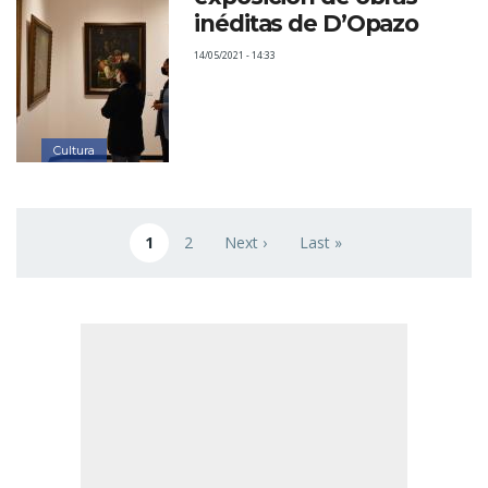
inéditas de D’Opazo
14/05/2021 - 14:33
Cultura
Paginación
1
2
Next ›
Last »
Página actual
Page
Siguiente página
Última página