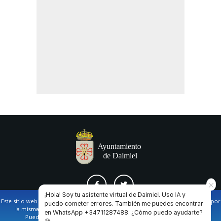
¡Hola! Soy tu asistente virtual de Daimiel. Uso IA y
Este sitio web utiliza cookies propias y de terceros para facilitar la navegación por
puedo cometer errores. También me puedes encontrar
la misma y obtener datos estadísticos de la navegación de los usuarios.
en WhatsApp +34711287488. ¿Cómo puedo ayudarte?
AVISO LEGAL Y POLÍTICA DE PRIVACIDAD
COOKIES
CONTACTO
Puede obtener más información en nuestra
política de cookies