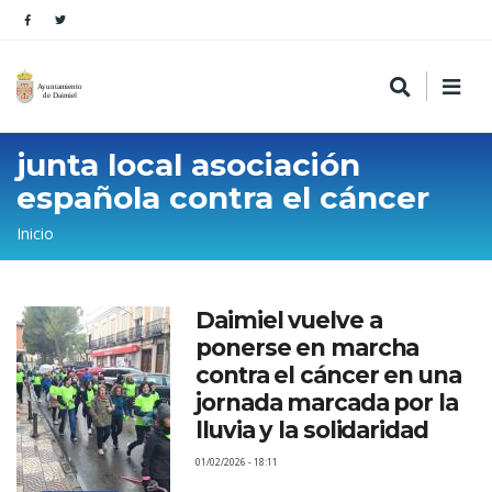
junta local asociación
española contra el cáncer
Sobrescribir
Inicio
enlaces
de
Daimiel vuelve a
ayuda
ponerse en marcha
a
contra el cáncer en una
la
jornada marcada por la
lluvia y la solidaridad
navegación
01/02/2026 - 18:11