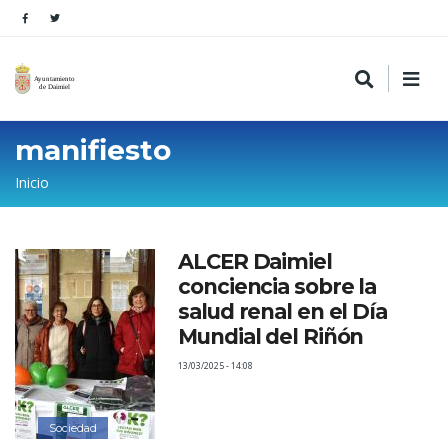
manifiesto
Sobrescribir
Inicio
enlaces
de
ALCER Daimiel
ayuda
conciencia sobre la
a
salud renal en el Día
la
Mundial del Riñón
navegación
13/03/2025 - 14:08
Sociedad