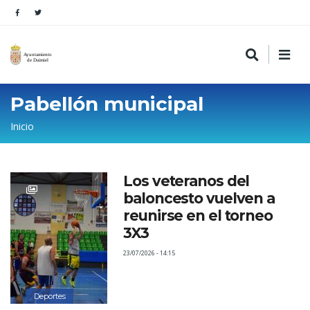
Pabellón municipal
Sobrescribir
Inicio
enlaces
de
Los veteranos del
ayuda
baloncesto vuelven a
a
reunirse en el torneo
la
3X3
navegación
23/07/2026 - 14:15
Deportes