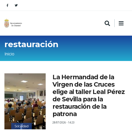
restauración
Sobrescribir
Inicio
enlaces
de
La Hermandad de la
ayuda
Virgen de las Cruces
a
elige al taller Leal Pérez
la
de Sevilla para la
restauración de la
navegación
patrona
28/07/2026 - 14:23
Sociedad