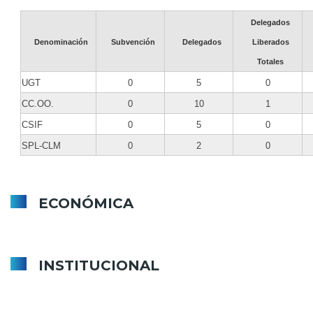
Delegados
Denominación
Subvención
Delegados
Liberados
Totales
UGT
0
5
0
CC.OO.
0
10
1
CSIF
0
5
0
SPL-CLM
0
2
0
ECONÓMICA
Bienes inmuebles
Contratación
INSTITUCIONAL
Convenios y encomiendas de gestión
Altos cargos
Grupos políticos
Entes dependientes participados