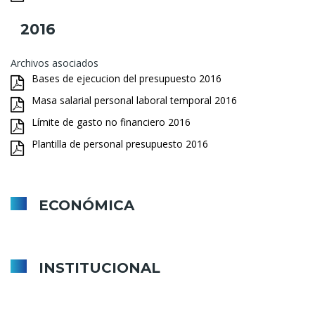
2016
Archivos asociados
Bases de ejecucion del presupuesto 2016
Masa salarial personal laboral temporal 2016
Límite de gasto no financiero 2016
Plantilla de personal presupuesto 2016
ECONÓMICA
Bienes inmuebles
Contratación
INSTITUCIONAL
Convenios y encomiendas de gestión
Altos cargos
Grupos políticos
Entes dependientes participados