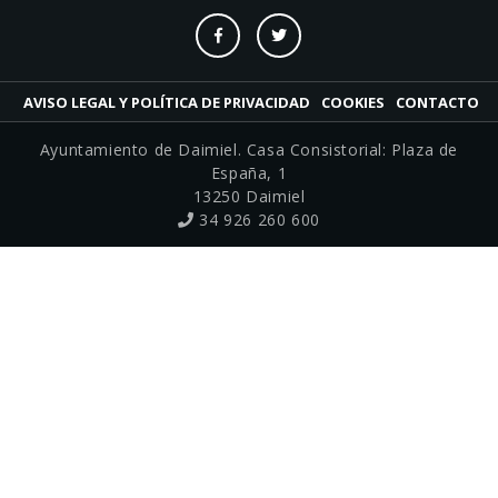
Plan Antifraude del Ayuntamiento de Daimiel
Delegación de Empleo
Plusvalía: autoliquidación
Delegación de Festejos
Desarrollo urbano sostenible
Delegación de Igualdad
AVISO LEGAL Y POLÍTICA DE PRIVACIDAD
COOKIES
CONTACTO
Presupuestos participativos 2025 / 2026
Delegación de Juventud
Ayuntamiento de Daimiel. Casa Consistorial: Plaza de
Delegación de Medio Ambiente
España, 1
13250 Daimiel
Delegación de Promoción Económica y
34 926 260 600
Empresarial
Delegación de Seguridad ciudadana
Delegación de Servicios Sociales
Delegación de Turismo
Delegación de Urbanismo