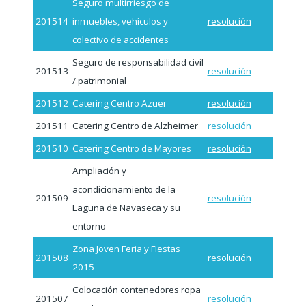
Seguro multirriesgo de
201514
inmuebles, vehículos y
resolución
colectivo de accidentes
Seguro de responsabilidad civil
201513
resolución
/ patrimonial
201512
Catering Centro Azuer
resolución
201511
Catering Centro de Alzheimer
resolución
201510
Catering Centro de Mayores
resolución
Ampliación y
acondicionamiento de la
201509
resolución
Laguna de Navaseca y su
entorno
Zona Joven Feria y Fiestas
201508
resolución
2015
Colocación contenedores ropa
201507
resolución