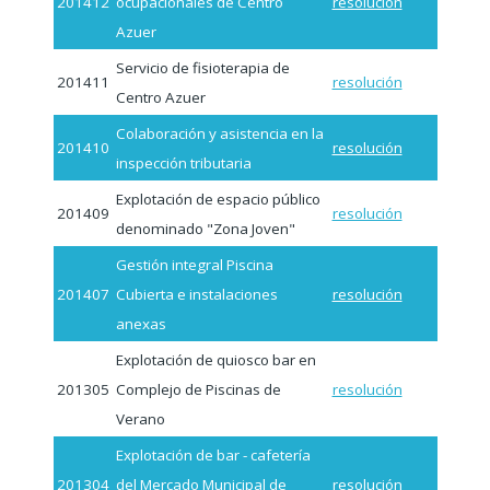
201412
ocupacionales de Centro
resolución
Azuer
Servicio de fisioterapia de
201411
resolución
Centro Azuer
Colaboración y asistencia en la
201410
resolución
inspección tributaria
Explotación de espacio público
201409
resolución
denominado "Zona Joven"
Gestión integral Piscina
201407
Cubierta e instalaciones
resolución
anexas
Explotación de quiosco bar en
201305
Complejo de Piscinas de
resolución
Verano
Explotación de bar - cafetería
201304
del Mercado Municipal de
resolución