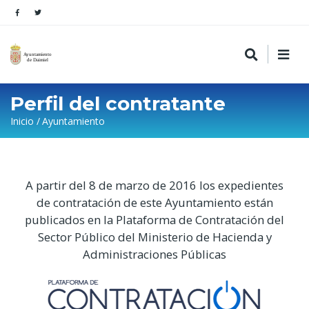
Perfil del contratante
Sobrescribir
Inicio
Ayuntamiento
enlaces
de
ayuda
A partir del 8 de marzo de 2016 los expedientes
de contratación de este Ayuntamiento están
a
publicados en la Plataforma de Contratación del
la
Sector Público del Ministerio de Hacienda y
navegación
Administraciones Públicas