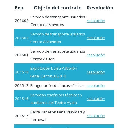
Exp.
Objeto del contrato
Resolución
Servicio de transporte usuarios
201603
resolución
Centro de Mayores
Servicio de transporte usuarios
201602
resolución
Centro Alzheimer
Servicio de transporte usuarios
201601
resolución
Centro Azuer
Explotación barra Pabellón
201518
resolución
Ferial Carnaval 2016
201517
Enagenación de fincas rústicas
resolución
Servicios escénicos técnicos y
201516
resolución
auxiliares del Teatro Ayala
Barra Pabellón Ferial Navidad y
201515
resolución
Carnaval