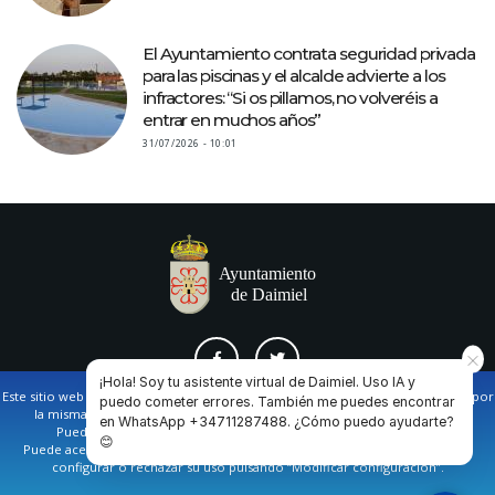
El Ayuntamiento contrata seguridad privada
para las piscinas y el alcalde advierte a los
infractores: “Si os pillamos, no volveréis a
entrar en muchos años”
31/07/2026 - 10:01
¡Hola! Soy tu asistente virtual de Daimiel. Uso IA y
Este sitio web utiliza cookies propias y de terceros para facilitar la navegación por
puedo cometer errores. También me puedes encontrar
la misma y obtener datos estadísticos de la navegación de los usuarios.
en WhatsApp +34711287488. ¿Cómo puedo ayudarte?
AVISO LEGAL Y POLÍTICA DE PRIVACIDAD
COOKIES
CONTACTO
Puede obtener más información en nuestra
política de cookies
😊
Puede aceptar todas las cookies pulsando en el botón de “Aceptar”, o bien
configurar o rechazar su uso pulsando “Modificar configuración”.
Ayuntamiento de Daimiel. Casa Consistorial: Plaza de