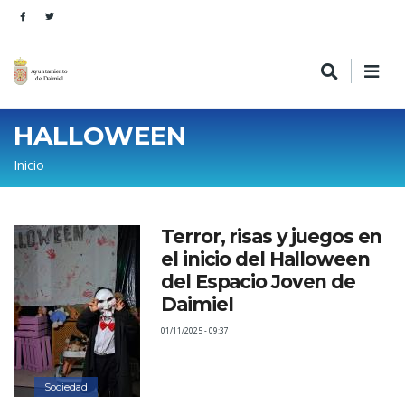
HALLOWEEN
Sobrescribir
Inicio
enlaces
de
Terror, risas y juegos en
ayuda
el inicio del Halloween
a
del Espacio Joven de
la
Daimiel
navegación
01/11/2025 - 09:37
Sociedad