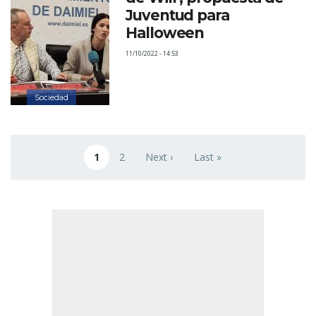
Juventud para
Halloween
11/10/2022 - 14:53
Sociedad
Paginación
1
2
Next ›
Last »
Página actual
Page
Siguiente página
Última página