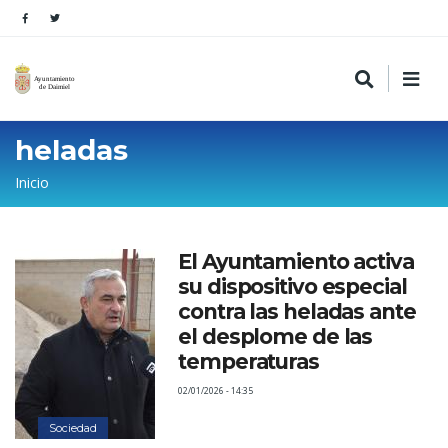
heladas
Sobrescribir
Inicio
enlaces
de
El Ayuntamiento activa
ayuda
su dispositivo especial
a
contra las heladas ante
la
el desplome de las
temperaturas
navegación
02/01/2026 - 14:35
Sociedad