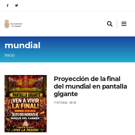
mundial
Sobrescribir
Inicio
enlaces
de
Proyección de la final
ayuda
del mundial en pantalla
a
gigante
la
17/07/2026 - 08:59
navegación