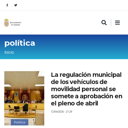
política
Sobrescribir
Inicio
enlaces
de
La regulación municipal
ayuda
de los vehículos de
a
movilidad personal se
la
somete a aprobación en
el pleno de abril
navegación
12/04/2026 - 21:29
Política