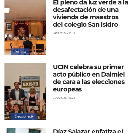
El pleno da luz verde a la
desafectación de una
vivienda de maestros
del colegio San Isidro
04/06/2024 - 11:31
Política
UCIN celebra su primer
acto público en Daimiel
de cara a las elecciones
europeas
25/05/2024 - 14:20
Elecciones9j
Díaz Salazar enfatiza el