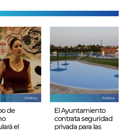
Política
Política
po de
El Ayuntamiento
no
contrata seguridad
lará el
privada para las