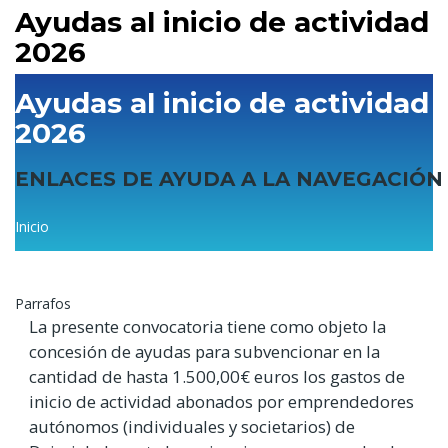
Ayudas al inicio de actividad
2026
Ayudas al inicio de actividad
2026
ENLACES DE AYUDA A LA NAVEGACIÓN
Sobrescribir
Inicio
enlaces
de
Parrafos
ayuda
La presente convocatoria tiene como objeto la
a
concesión de ayudas para subvencionar en la
la
cantidad de hasta 1.500,00€ euros los gastos de
inicio de actividad abonados por emprendedores
navegación
autónomos (individuales y societarios) de