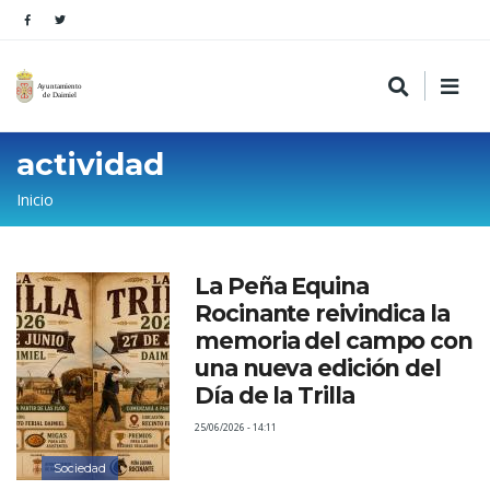
actividad
Sobrescribir
Inicio
enlaces
de
La Peña Equina
ayuda
Rocinante reivindica la
a
memoria del campo con
la
una nueva edición del
Día de la Trilla
navegación
25/06/2026 - 14:11
Sociedad