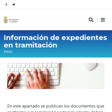
Información de expedientes
en tramitación
Sobrescribir
Inicio
enlaces
de
ayuda
a
la
navegación
En este apartado se publican los documentos que