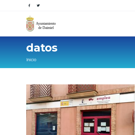
datos
Sobrescribir
Inicio
enlaces
de
ayuda
a
la
navegación