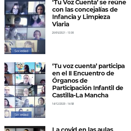
‘Tu Voz Cuenta’ se reúne
con las concejalías de
Infancia y Limpieza
Viaria
20/05/2021 - 13:30
Sociedad
‘Tu voz cuenta’ participa
en el II Encuentro de
Órganos de
Participación Infantil de
Castilla-La Mancha
14/12/2020 - 14:58
Sociedad
La covid en las aulas