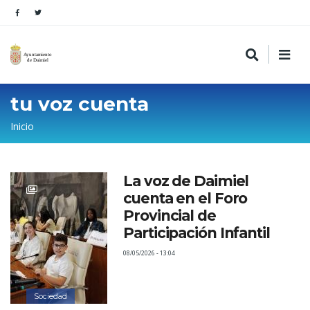
tu voz cuenta
Sobrescribir
Inicio
enlaces
de
La voz de Daimiel
ayuda
cuenta en el Foro
a
Provincial de
la
Participación Infantil
navegación
08/05/2026 - 13:04
Sociedad