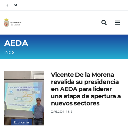
AEDA
Sobrescribir
Inicio
enlaces
de
Vicente De la Morena
ayuda
revalida su presidencia
a
en AEDA para liderar
la
una etapa de apertura a
nuevos sectores
navegación
02/06/2026 - 14:12
Economía