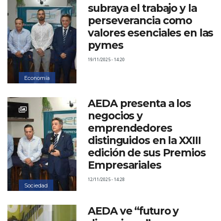
subraya el trabajo y la
perseverancia como
valores esenciales en las
pymes
19/11/2025 - 14:20
Economía
AEDA presenta a los
negocios y
emprendedores
distinguidos en la XXIII
edición de sus Premios
Empresariales
12/11/2025 - 14:28
Sociedad
AEDA ve “futuro y