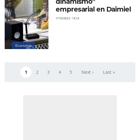
dinamismo”
empresarial en Daimiel
17/10/2025 - 14:14
Economía
Paginación
1
2
3
4
5
Next ›
Last »
Página actual
Page
Page
Page
Page
Siguiente página
Última página