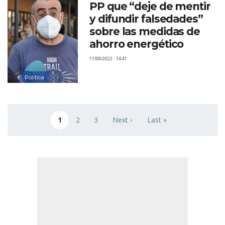
PP que “deje de mentir
y difundir falsedades”
sobre las medidas de
ahorro energético
11/08/2022 - 14:41
Política
Paginación
1
2
3
Next ›
Last »
Página actual
Page
Page
Siguiente página
Última página