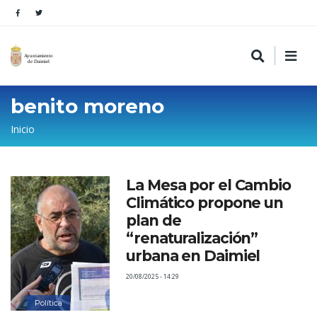
benito moreno
Sobrescribir
Inicio
enlaces
de
La Mesa por el Cambio
ayuda
Climático propone un
a
plan de
la
“renaturalización”
urbana en Daimiel
navegación
20/08/2025 - 14:29
Política