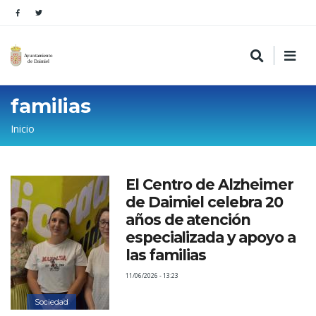
familias
Sobrescribir
Inicio
enlaces
de
El Centro de Alzheimer
ayuda
de Daimiel celebra 20
a
años de atención
la
especializada y apoyo a
las familias
navegación
11/06/2026 - 13:23
Sociedad