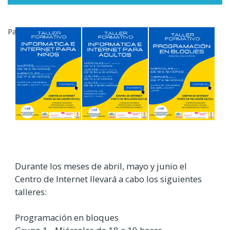
enlaces
de
Parrafos
ayuda
a
la
navegación
Durante los meses de abril, mayo y junio el
Centro de Internet llevará a cabo los siguientes
talleres:
Programación en bloques