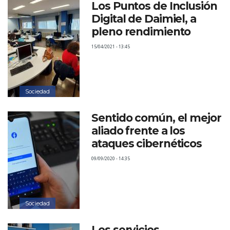
Información de expedientes en tramitación
Los Puntos de Inclusión
Digital de Daimiel, a
Grupos Políticos
pleno rendimiento
Organización Municipal
15/04/2021 - 13:45
Perfil del contratante
Sesiones plenarias
Subvenciones y ayudas
Sociedad
Plan Antifraude del Ayuntamiento de Daimiel
Plusvalía: autoliquidación
Sentido común, el mejor
aliado frente a los
Desarrollo urbano sostenible
ataques cibernéticos
Presupuestos participativos 2025 / 2026
09/09/2020 - 14:35
Sociedad
Los servicios