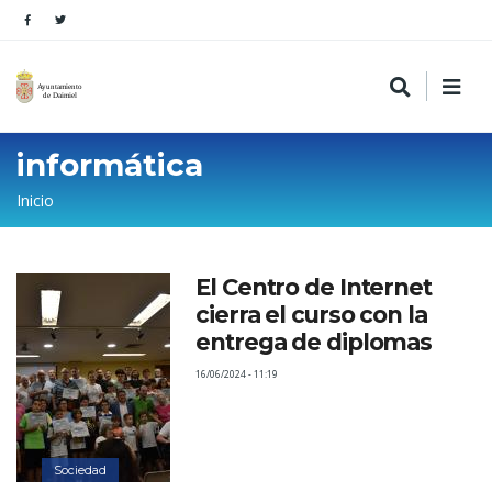
informática
Sobrescribir
Inicio
enlaces
de
El Centro de Internet
ayuda
cierra el curso con la
a
entrega de diplomas
la
16/06/2024 - 11:19
navegación
Sociedad