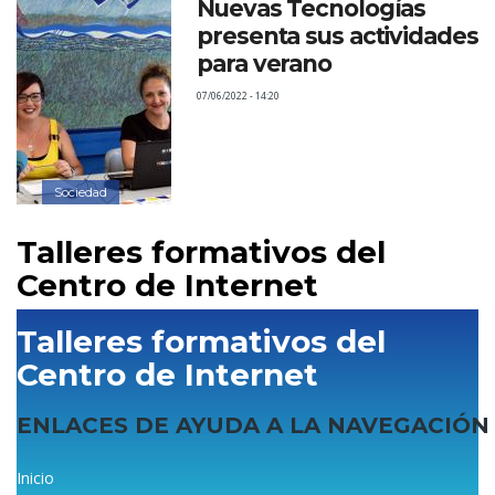
Nuevas Tecnologías
presenta sus actividades
para verano
07/06/2022 - 14:20
Sociedad
Talleres formativos del
Centro de Internet
Talleres formativos del
Centro de Internet
ENLACES DE AYUDA A LA NAVEGACIÓN
Sobrescribir
Inicio