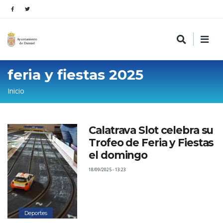
feria y fiestas 2025
Sobrescribir
Inicio
enlaces
de
Calatrava Slot celebra su
ayuda
Trofeo de Feria y Fiestas
a
el domingo
la
18/09/2025 - 13:23
navegación
Deportes