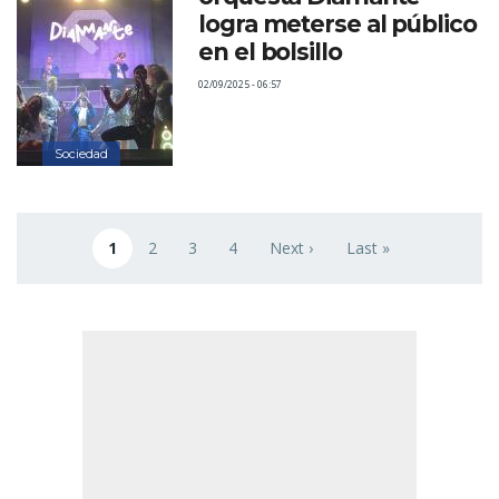
logra meterse al público
en el bolsillo
02/09/2025 - 06:57
Sociedad
Paginación
1
2
3
4
Next ›
Last »
Página actual
Page
Page
Page
Siguiente página
Última página