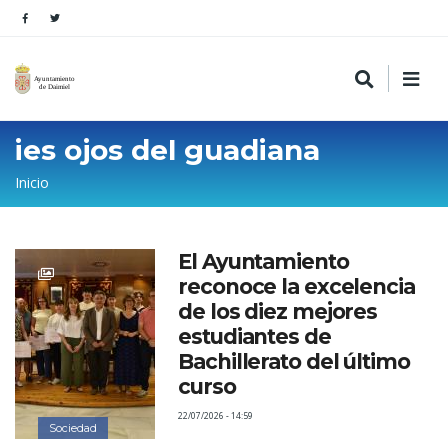
ies ojos del guadiana
Sobrescribir
Inicio
enlaces
de
El Ayuntamiento
ayuda
reconoce la excelencia
a
de los diez mejores
la
estudiantes de
Bachillerato del último
navegación
curso
22/07/2026 - 14:59
Sociedad