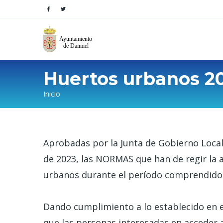
Huertos urbanos 20
Sobrescribir
Inicio
enlaces
de
Aprobadas por la Junta de Gobierno Local
ayuda
de 2023, las NORMAS que han de regir la 
a
urbanos durante el período comprendido 
la
Dando cumplimiento a lo establecido en e
navegación
que las personas interesadas en acceder a