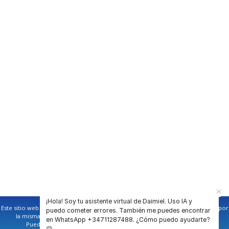
¡Hola! Soy tu asistente virtual de Daimiel. Uso IA y
Este sitio web utiliza cookies propias y de terceros para facilitar la navegación por
puedo cometer errores. También me puedes encontrar
la misma y obtener datos estadísticos de la navegación de los usuarios.
en WhatsApp +34711287488. ¿Cómo puedo ayudarte?
Puede obtener más información en nuestra
política de cookies
😊