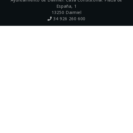
Delegación de Medio Ambiente
España, 1
13250 Daimiel
Delegación de Promoción Económica y
34 926 260 600
Empresarial
Delegación de Seguridad ciudadana
Delegación de Servicios Sociales
Delegación de Turismo
Delegación de Urbanismo