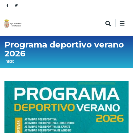
Programa deportivo verano
2026
Sobrescribir
Inicio
enlaces
de
ayuda
a
la
navegación