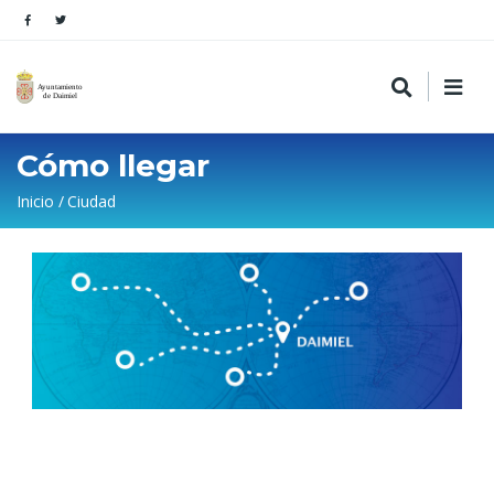
Cómo llegar
Sobrescribir
Inicio
Ciudad
enlaces
de
ayuda
a
la
navegación