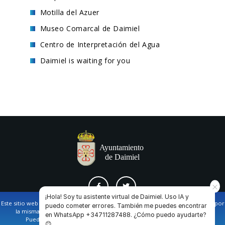
Motilla del Azuer
Museo Comarcal de Daimiel
Centro de Interpretación del Agua
Daimiel is waiting for you
¡Hola! Soy tu asistente virtual de Daimiel. Uso IA y
Este sitio web utiliza cookies propias y de terceros para facilitar la navegación por
puedo cometer errores. También me puedes encontrar
la misma y obtener datos estadísticos de la navegación de los usuarios.
en WhatsApp +34711287488. ¿Cómo puedo ayudarte?
AVISO LEGAL Y POLÍTICA DE PRIVACIDAD
COOKIES
CONTACTO
Puede obtener más información en nuestra
política de cookies
😊