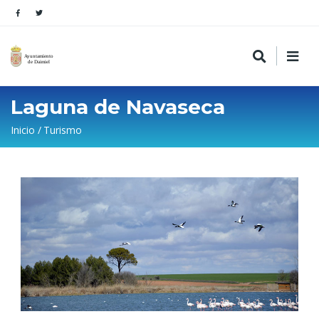
Laguna de Navaseca
Sobrescribir
Inicio
Turismo
enlaces
de
ayuda
a
la
navegación