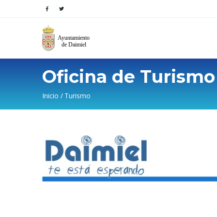
Oficina de Turismo
Sobrescribir
Inicio
Turismo
enlaces
de
ayuda
a
la
navegación