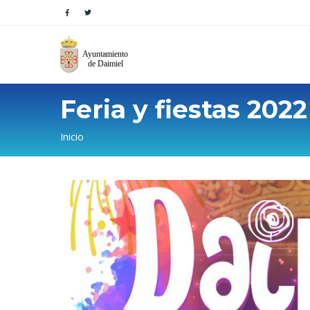
Feria y fiestas 2022
Sobrescribir
Inicio
enlaces
de
ayuda
a
la
navegación